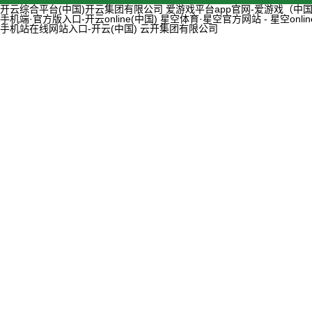
开云综合平台(中国)开云集团有限公司
爱游戏平台app官网-爱游戏（中
手机端·官方版入口-开云online(中国)
星空体育·星空官方网站 - 星空onlin
手机站在线网站入口-开云(中国)
云开集团有限公司