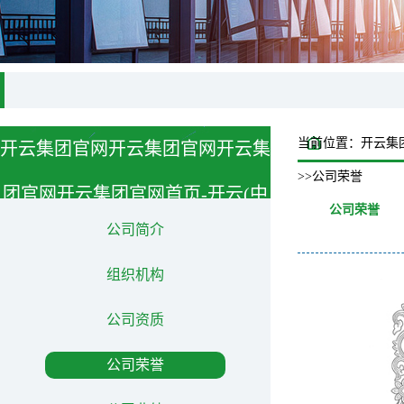
当前位置：
开云集
开云集团官网开云集团官网开云集
>>公司荣誉
团官网开云集团官网首页-开云(中
公司荣誉
公司简介
国)-开云(中国)
About us
组织机构
公司资质
公司荣誉