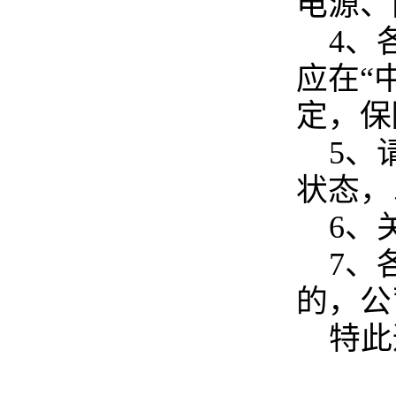
电源、
4、
应在“
定，保
5、
状态，
6、
7、
的，公
特此