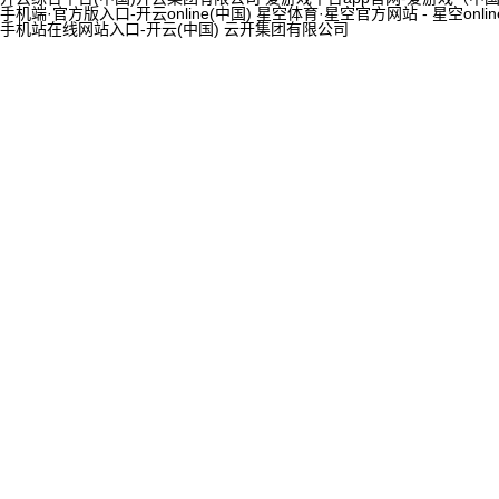
手机端·官方版入口-开云online(中国)
星空体育·星空官方网站 - 星空onlin
手机站在线网站入口-开云(中国)
云开集团有限公司