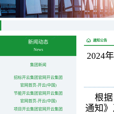
通知公告
新闻动态
News
202
集团新闻
招标开云集团官网开云集团
官网首页-开云(中国)
节能开云集团官网开云集团
根据
官网首页-开云(中国)
通知》
项目开云集团官网开云集团