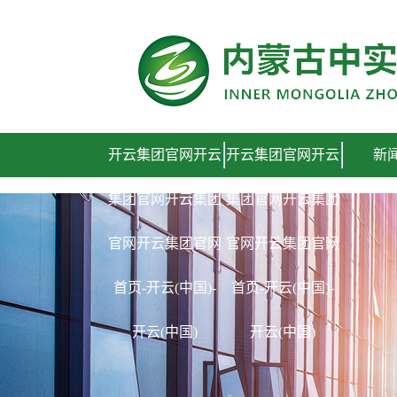
开云集团官网开云集团官网首页-开云(中国)
开云集团官网开云
开云集团官网开云
新
集团官网开云集团
集团官网开云集团
官网开云集团官网
官网开云集团官网
首页-开云(中国)-
首页-开云(中国)-
开云(中国)
开云(中国)