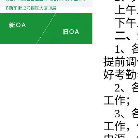
上午工
多斯东街12号银联大厦10层
下午工
二、
1、
提前调
好考勤
2、
工作；
3、
工作，