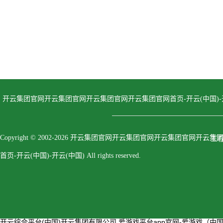
开云集团官网开云集团官网开云集团官网开云集团官网首页-开云(中国)-开
Copyright © 2002-2026 开云集团官网开云集团官网开云集团官网开云集
/
工
首页-开云(中国)-开云(中国) All rights reserved.
开云综合平台(中国)开云集团有限公司
爱游戏平台app官网-爱游戏（中