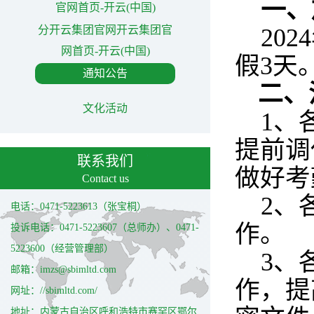
一、
官网首页-开云(中国)
分开云集团官网开云集团官
20
网首页-开云(中国)
假3天
通知公告
二、
文化活动
1、
提前调
联系我们
做好考
Contact us
2、
电话：0471-5223613（张宝桐）
作。
投诉电话：0471-5223607（总师办）、0471-
5223600（经营管理部）
3、
邮箱：imzs@sbimltd.com
作，提
网址：//sbimltd.com/
地址：内蒙古自治区呼和浩特市赛罕区鄂尔