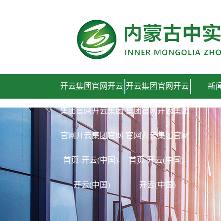
开云集团官网开云集团官网首页-开云(中国)
开云集团官网开云
开云集团官网开云
新
集团官网开云集团
集团官网开云集团
官网开云集团官网
官网开云集团官网
首页-开云(中国)-
首页-开云(中国)-
开云(中国)
开云(中国)