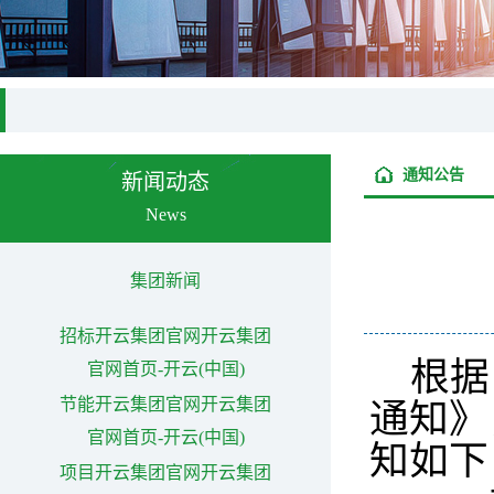
通知公告
新闻动态
News
集团新闻
招标开云集团官网开云集团
根据
官网首页-开云(中国)
节能开云集团官网开云集团
通知》
官网首页-开云(中国)
知如下
项目开云集团官网开云集团