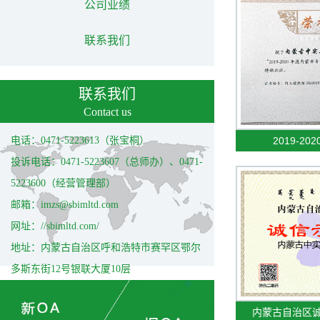
公司业绩
联系我们
联系我们
Contact us
电话：0471-5223613（张宝桐）
2019-2
投诉电话：0471-5223607（总师办）、0471-
5223600（经营管理部）
邮箱：imzs@sbimltd.com
网址：//sbimltd.com/
地址：内蒙古自治区呼和浩特市赛罕区鄂尔
多斯东街12号银联大厦10层
内蒙古自治区